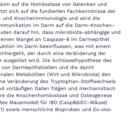
lom auf die Homöostase von Gelenken und
tzt sich auf die fundierten Fachkenntnisse der
t- und Knochenimmunologie und wird die
ommunikation im Darm auf die Darm-Knochen-
euten darauf hin, dass mikrobiota-abhängige und
einen Mangel an Caspase-8 im Darmepithel
uktion im Darm beeinflussen, was mit einem
inhergeht, der durch eine Veränderung der
 ausgelöst wird. Die Schlüsselhypothese des
se von Darmepithelzellen und die damit
nalen Metaboliten (Wirt und Mikrobiota) den
ine Veränderung des Tryptophan-Stoffwechsels
nd vorläufigen Daten folgen und mechanistisch
teure die Knochenhomöostase und Osteogenese
ertes Mausmodell für IBD (Casp8ΔIEC-Mäuse)
11
) sowie menschliche Bioproben und
Ex-vivo
-