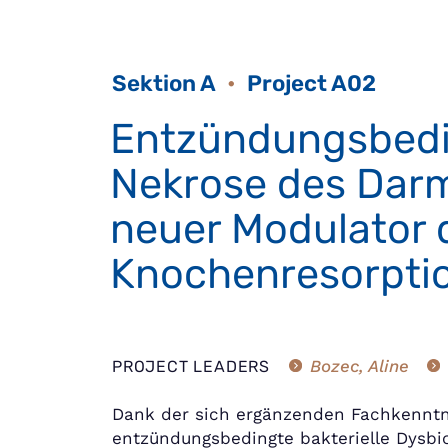
Sektion A
Project A02
Entzündungsbedin
Nekrose des Darm
neuer Modulator 
Knochenresorpti
Bozec, Aline
PROJECT LEADERS
Dank der sich ergänzenden Fachkenntni
entzündungsbedingte bakterielle Dysbi