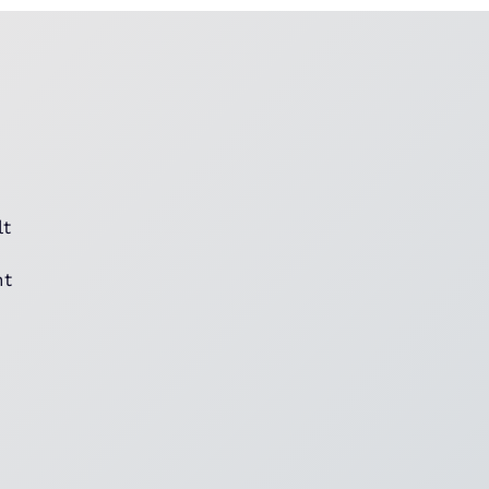
e
lt
ht