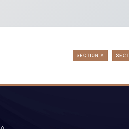
SECTION A
SECT